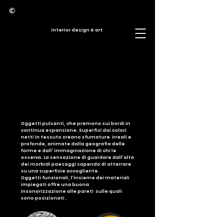
interior design & art
Oggetti pulsanti, che premono sui bordi in
continua espansione. Superfici dai colori
netti in tessuto creano sfumature irreali e
profonde, animate dalla geografia
delle
forme e dall' immaginazione di chi le
osserva. La sensazione di guardare dall'alto
dei morbidi paesaggi sapendo di atterrare
su una superficie accogliente.
Oggetti funzionali, l'insieme dei materiali
impiegati offre una buona
insonorizzazione alle pareti sulle quali
sono posizionati .