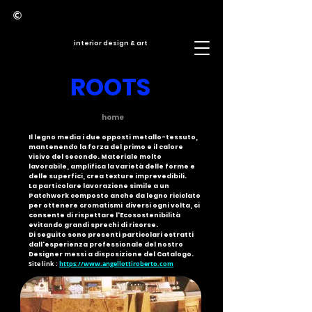
interior design & art
ROOTS
home
Il legno media i due opposti metallo-tessuto,
mantenendo la forza del primo e il calore
visivo del secondo. Materiale molto
lavorabile, amplifica la varietà delle forme e
delle superfici, crea texture imprevedibili.
La particolare lavorazione simile a un
Patchwork composto anche da legno riciclato
per ottenere cromatismi diversi ogni volta, ci
consente di rispettare l'Ecosostenibilità
evitando grandi sprechi di risorse.
Di seguito sono presenti par
ticolari estratti
dall'esperienza professionale del nostro
Designer messi a disposizione del Catalogo.
Site link :
https://www.angellottiroberto.com